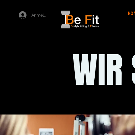
HO
Anmelden
WIR 