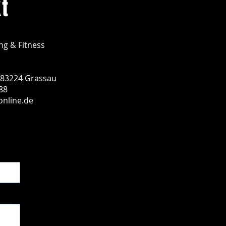
t
ng & Fitness
 83224 Grassau
88
online.de