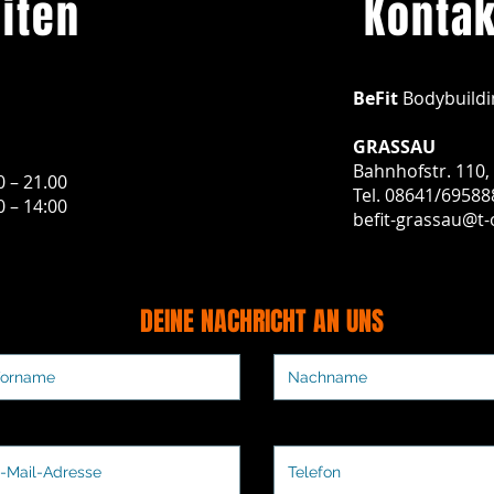
iten
Kontak
BeFit
Bodybuildi
GRASSAU
Bahnhofstr. 110,
0 – 21.00
Tel. 08641/69588
0 – 14:00
befit-grassau@t-
DEINE NACHRICHT AN UNS