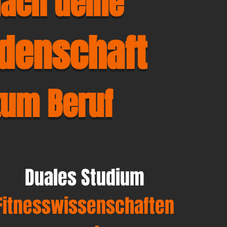
ach deine
idenschaft
zum Beruf
Duales Studium
Fitnesswissenschaften